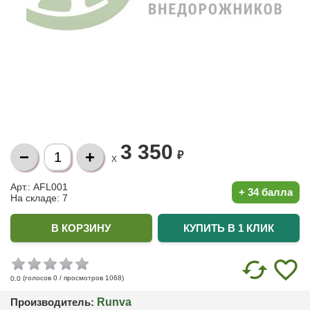
3 350
₽
X
Арт.: AFL001
+
34 балла
На складе:
7
КУПИТЬ В 1 КЛИК
(голосов
0
/ просмотров 1068)
0.0
Производитель:
Runva