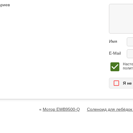
ариев
Имя
E-Mail
Насто
полит
Я нe
«
Мотор EWB9500-Q
Соленоид для лебёдок