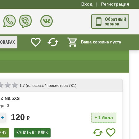
Вход
|
Регистрация
Обратный
звонок
ТОВАРАХ
Ваша корзина пуста
(голосов
/ просмотров 781)
1.7
4
л: N9.5XS
де:
3
120
+
1 балл
₽
КУПИТЬ В 1 КЛИК