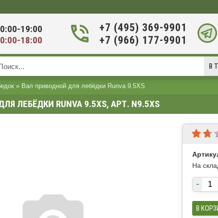
+7 (495) 369-9901
0:00-19:00
+7 (966) 177-9901
0:00-18:00
В 
бедок
»
Вал приводной для лебёдки Runva 9.5XS
ЛЯ ЛЕБЁДКИ RUNVA 9.5XS, АРТ. N9.5XS
Артику
На скла