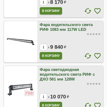
8 170
₽
x
Фара водительского света
РИФ 1083 мм 117W LED
9 840
₽
x
Фара светодиодная
водительского света РИФ с
ДХО 561 мм 128W
10 070
₽
x