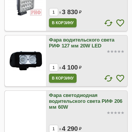
3 830
₽
x
Фара водительского света
РИФ 127 мм 20W LED
4 100
₽
x
Фара светодиодная
водительского света РИФ 206
мм 60W
4 290
₽
x